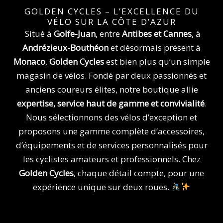
e
t
a
GOLDEN CYCLES – L’EXCELLENCE DU
b
a
v
VÉLO SUR LA CÔTE D’AZUR
o
g
a
Situé à
Golfe-Juan
, entre
Antibes et Cannes
, à
o
r
Andrézieux-Bouthéon
et désormais présent à
k
a
Monaco
,
Golden Cycles
est bien plus qu’un simple
m
magasin de vélos. Fondé par deux passionnés et
anciens coureurs élites, notre boutique allie
expertise, service haut de gamme et convivialité
.
Nous sélectionnons des vélos d’exception et
proposons une gamme complète d’accessoires,
d’équipements et de services personnalisés pour
les cyclistes amateurs et professionnels. Chez
Golden Cycles
, chaque détail compte, pour une
expérience unique sur deux roues.