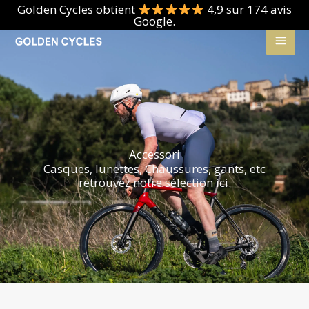
Vai
Golden Cycles obtient
4,9 sur 174 avis
Google.
al
contenuto
Accessori
Casques, lunettes, Chaussures, gants, etc
retrouvez notre sélection ici.