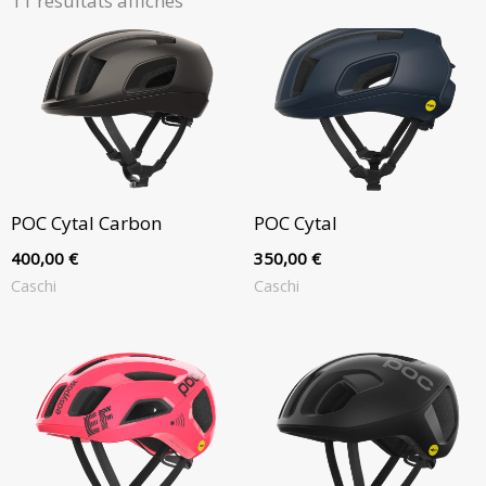
11 résultats affichés
prix
décroissant
POC Cytal Carbon
POC Cytal
400,00
€
350,00
€
Caschi
Caschi