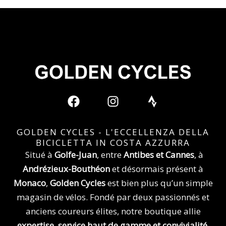
F
I
S
a
n
t
c
s
r
e
t
a
GOLDEN CYCLES - L'ECCELLENZA DELLA
b
a
v
BICICLETTA IN COSTA AZZURRA
o
g
a
Situé à
Golfe-Juan
, entre
Antibes et Cannes
, à
o
r
Andrézieux-Bouthéon
et désormais présent à
k
a
Monaco
,
Golden Cycles
est bien plus qu’un simple
m
magasin de vélos. Fondé par deux passionnés et
anciens coureurs élites, notre boutique allie
expertise, service haut de gamme et convivialité
.