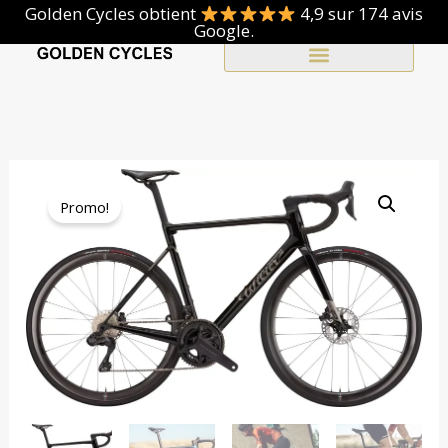
Go
Golden Cycles obtient
4,9 sur 174 avis
Google.
to
content
Clothing & Accessories
The
Th
initial
cu
Promo!
price
pri
was
is
€9,400.00.
€8