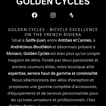
F
I
S
a
n
t
c
s
r
e
t
a
GOLDEN CYCLES - BICYCLE EXCELLENCE
b
a
v
ON THE FRENCH RIVIERA
o
g
a
Situé à
Golfe-Juan
, entre
Antibes et Cannes
, à
o
r
Andrézieux-Bouthéon
et désormais présent à
k
a
Monaco
,
Golden Cycles
est bien plus qu’un simple
m
magasin de vélos. Fondé par deux passionnés et
anciens coureurs élites, notre boutique allie
expertise, service haut de gamme et convivialité
.
Nous sélectionnons des vélos d’exception et
proposons une gamme complète d’accessoires,
d’équipements et de services personnalisés pour
les cyclistes amateurs et professionnels. Chez